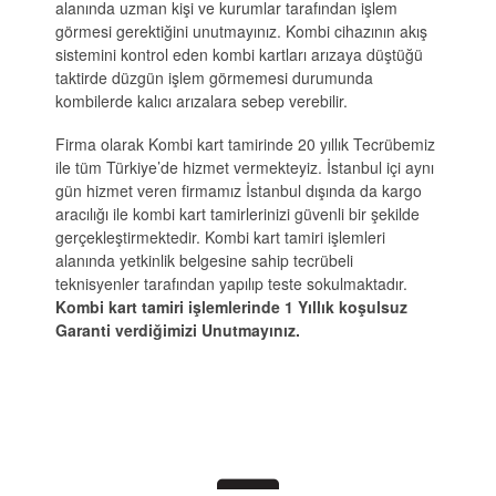
alanında uzman kişi ve kurumlar tarafından işlem
görmesi gerektiğini unutmayınız. Kombi cihazının akış
GÜNGÖREN KOMBI SERVI
GÜNGÖREN KLIMA SERVI
sistemini kontrol eden kombi kartları arızaya düştüğü
taktirde düzgün işlem görmemesi durumunda
KADIKÖY KOMBI SERVISI
KADIKÖY KLIMA SERVISI
kombilerde kalıcı arızalara sebep verebilir.
KAĞITHANE KOMBI SERVI
KAĞITHANE KLIMA SERVI
Firma olarak Kombi kart tamirinde 20 yıllık Tecrübemiz
ile tüm Türkiye’de hizmet vermekteyiz. İstanbul içi aynı
KARTAL KOMBI SERVISI
KARTAL KLIMA SERVISI
gün hizmet veren firmamız İstanbul dışında da kargo
aracılığı ile kombi kart tamirlerinizi güvenli bir şekilde
KÜÇÜKÇEKMECE KOMBI S
KÜÇÜKÇEKMECE KLIMA S
gerçekleştirmektedir. Kombi kart tamiri işlemleri
alanında yetkinlik belgesine sahip tecrübeli
MALTEPE KOMBI SERVISI
MALTEPE KLIMA SERVISI
teknisyenler tarafından yapılıp teste sokulmaktadır.
Kombi kart tamiri işlemlerinde 1 Yıllık koşulsuz
PENDIK KOMBI SERVISI
PENDIK KLIMA SERVISI
Garanti verdiğimizi Unutmayınız.
SANCAKTEPE KOMBI SERV
SANCAKTEPE KLIMA SERV
SARIYER KOMBI SERVISI
SARIYER KLIMA SERVISI
SILIVRI KOMBI SERVISI
SILIVRI KLIMA SERVISI
SULTANBEYLI KOMBI SERV
SULTANBEYLI KLIMA SERV