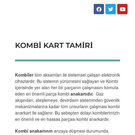
FERROLI KOMBI SERVISI
LG KLIMA SERVISI
BEYKOZ KOMBI SERVISI
BEYKOZ KLIMA SERVISI
PROTHERM KOMBI SERVI
MITSUBISHI KLIMA SERVI
BEYLIKDÜZÜ KOMBI SERV
BEYLIKDÜZÜ KLIMA SERV
VAILLANT KOMBI SERVISI
SAMSUNG KLIMA SERVISI
BEYOĞLU KOMBI SERVISI
BEYOĞLU KLIMA SERVISI
KOMBİ KART TAMİRİ
SANICA KOMBI SERVISI
SUNNY KLIMA SERVISI
BÜYÜKÇEKMECE KOMBI S
BÜYÜKÇEKMECE KLIMA S
VIESSMANN KOMBI SERVI
TOSHIBA KLIMA SERVISI
ÇATALCA KOMBI SERVISI
ÇATALCA KLIMA SERVISI
VESTEL KLIMA SERVISI
ÇEKMEKÖY KOMBI SERVI
ÇEKMEKÖY KLIMA SERVIS
Kombiler
tüm aksamları ile sistemsel çalışan elektronik
cihazlardır. Bu sistemin yürümesini sağlayan ve Kombi
ESENLER KOMBI SERVISI
ESENLER KLIMA SERVISI
içerisinde yer alan her bir parçanın çalışmasını komuta
eden en önemli parça kombi
anakartıdır.
Gaz
ESENYURT KOMBI SERVIS
ESENYURT KLIMA SERVIS
akışından, ateşlemeye, devirdaim sisteminden güvenlik
mekanizmalarına kadar tüm unsurların çalışması kombi
EYÜP KOMBI SERVISI
EYÜP KLIMA SERVISI
anarkart ile sağlanır. Bu sebepten dolayı kombilerimizin
en önemli ve en hassas parçası kombi anarkardır.
FATIH KOMBI SERVISI
FATIH KLIMA SERVISI
Kombi anakartının
arızaya düşmesi durumunda,
GAZIOSMANPAŞA KOMBI 
GAZIOSMANPAŞA KLIMA 