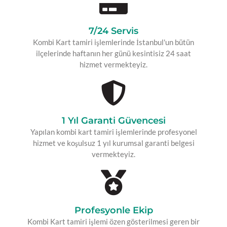
SULTANGAZI KOMBI SERV
SULTANGAZI KLIMA SERVI
7/24 Servis
ŞILE KOMBI SERVISI
ŞILE KLIMA SERVISI
Kombi Kart tamiri işlemlerinde İstanbul'un bütün
ilçelerinde haftanın her günü kesintisiz 24 saat
ŞIŞLI KOMBI SERVISI
ŞIŞLI KLIMA SERVISI
hizmet vermekteyiz.
TUZLA KOMBI SERVISI
TUZLA KLIMA SERVISI
ÜMRANIYE KOMBI SERVIS
ÜMRANIYE KLIMA SERVIS
1 Yıl Garanti Güvencesi
ÜSKÜDAR KOMBI SERVISI
ÜSKÜDAR KLIMA SERVISI
Yapılan kombi kart tamiri işlemlerinde profesyonel
ZEYTINBURNU KOMBI SER
ZEYTINBURNU KLIMA SER
hizmet ve koşulsuz 1 yıl kurumsal garanti belgesi
vermekteyiz.
Profesyonle Ekip​
Kombi Kart tamiri işlemi özen gösterilmesi geren bir