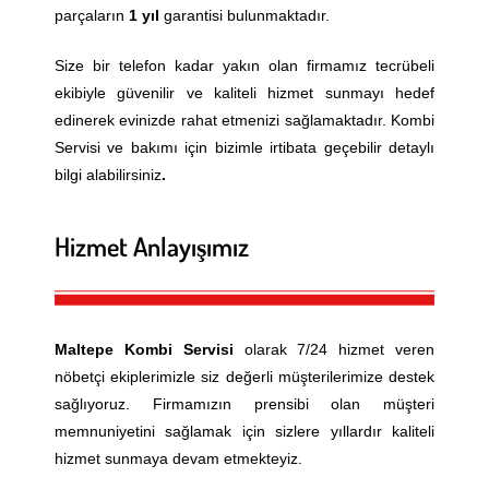
parçaların
1 yıl
garantisi bulunmaktadır.
SULTANGAZI KOMBI SERV
SULTANGAZI KLIMA SERVI
Size bir telefon kadar yakın olan firmamız tecrübeli
ŞILE KOMBI SERVISI
ŞILE KLIMA SERVISI
ekibiyle güvenilir ve kaliteli hizmet sunmayı hedef
edinerek evinizde rahat etmenizi sağlamaktadır. Kombi
ŞIŞLI KOMBI SERVISI
ŞIŞLI KLIMA SERVISI
Servisi ve bakımı için bizimle
irtibata
geçebilir detaylı
TUZLA KOMBI SERVISI
TUZLA KLIMA SERVISI
bilgi alabilirsiniz
.
ÜMRANIYE KOMBI SERVIS
ÜMRANIYE KLIMA SERVIS
Hizmet Anlayışımız
ÜSKÜDAR KOMBI SERVISI
ÜSKÜDAR KLIMA SERVISI
ZEYTINBURNU KOMBI SER
ZEYTINBURNU KLIMA SER
Maltepe
Kombi Servisi
olarak 7/24 hizmet veren
nöbetçi ekiplerimizle siz değerli müşterilerimize destek
sağlıyoruz. Firmamızın prensibi olan müşteri
memnuniyetini sağlamak için sizlere yıllardır kaliteli
hizmet sunmaya devam etmekteyiz.