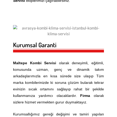
Servisi
ekiplerimizi çağırabilirsiniz.
GÜNGÖREN KOMBI SERVI
GÜNGÖREN KLIMA SERVI
KADIKÖY KOMBI SERVISI
KADIKÖY KLIMA SERVISI
KAĞITHANE KOMBI SERVI
KAĞITHANE KLIMA SERVI
KARTAL KOMBI SERVISI
KARTAL KLIMA SERVISI
Kurumsal Garanti
KÜÇÜKÇEKMECE KOMBI S
KÜÇÜKÇEKMECE KLIMA S
MALTEPE KOMBI SERVISI
MALTEPE KLIMA SERVISI
Maltepe
Kombi Servisi
olarak deneyimli, eğitimli,
konusunda uzman, genç ve dinamik takım
PENDIK KOMBI SERVISI
PENDIK KLIMA SERVISI
arkadaşlarımızla en kısa sürede size ulaşıp Tüm
marka kombilerinizde ki soruna çözüm bularak tekrar
SANCAKTEPE KOMBI SERV
SANCAKTEPE KLIMA SERV
evinizin sıcak ortamını sağlayıp rahat bir şekilde
SARIYER KOMBI SERVISI
SARIYER KLIMA SERVISI
kullanmanıza yardımcı olacaklardır.
Firma
olarak
sizlere hizmet vermekten gurur duymaktayız.
SILIVRI KOMBI SERVISI
SILIVRI KLIMA SERVISI
Kurumsallığımız gereği değişimi ve tamiri yapılan
SULTANBEYLI KOMBI SERV
SULTANBEYLI KLIMA SERV