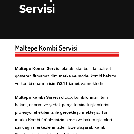
Servisi
FERROLI KOMBI SERVISI
LG KLIMA SERVISI
BEYKOZ KOMBI SERVISI
BEYKOZ KLIMA SERVISI
PROTHERM KOMBI SERVI
MITSUBISHI KLIMA SERVI
BEYLIKDÜZÜ KOMBI SERV
BEYLIKDÜZÜ KLIMA SERV
VAILLANT KOMBI SERVISI
SAMSUNG KLIMA SERVISI
BEYOĞLU KOMBI SERVISI
BEYOĞLU KLIMA SERVISI
SANICA KOMBI SERVISI
SUNNY KLIMA SERVISI
BÜYÜKÇEKMECE KOMBI S
BÜYÜKÇEKMECE KLIMA S
Maltepe Kombi Servisi
VIESSMANN KOMBI SERVI
TOSHIBA KLIMA SERVISI
ÇATALCA KOMBI SERVISI
ÇATALCA KLIMA SERVISI
Maltepe Kombi Servisi
olarak İstanbul ‘da faaliyet
VESTEL KLIMA SERVISI
ÇEKMEKÖY KOMBI SERVI
ÇEKMEKÖY KLIMA SERVIS
gösteren firmamız tüm marka ve model kombi bakımı
ESENLER KOMBI SERVISI
ESENLER KLIMA SERVISI
ve kombi onarımı için
7/24 hizmet
vermektedir.
ESENYURT KOMBI SERVIS
ESENYURT KLIMA SERVIS
Maltepe
kombi Servisi
olarak kombilerinizin tüm
bakım, onarım ve yedek parça teminatı işlemlerini
EYÜP KOMBI SERVISI
EYÜP KLIMA SERVISI
profesyonel ekibimiz ile gerçekleştirmekteyiz. Tüm
FATIH KOMBI SERVISI
FATIH KLIMA SERVISI
marka Kombi ürünlerinizin servis ve bakım işlemleri
için çağrı merkezlerimizden bize ulaşarak
kombi
GAZIOSMANPAŞA KOMBI 
GAZIOSMANPAŞA KLIMA 