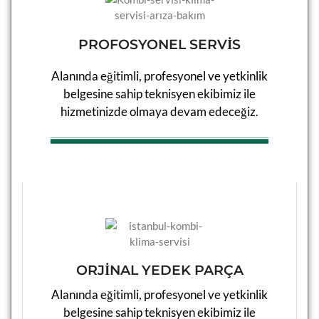
SULTANGAZI KOMBI SERV
SULTANGAZI KLIMA SERVI
PROFOSYONEL SERVİS
ŞILE KOMBI SERVISI
ŞILE KLIMA SERVISI
Alanında eğitimli, profesyonel ve yetkinlik
ŞIŞLI KOMBI SERVISI
ŞIŞLI KLIMA SERVISI
belgesine sahip teknisyen ekibimiz ile
hizmetinizde olmaya devam edeceğiz.​​
TUZLA KOMBI SERVISI
TUZLA KLIMA SERVISI
ÜMRANIYE KOMBI SERVIS
ÜMRANIYE KLIMA SERVIS
ÜSKÜDAR KOMBI SERVISI
ÜSKÜDAR KLIMA SERVISI
ZEYTINBURNU KOMBI SER
ZEYTINBURNU KLIMA SER
ORJİNAL YEDEK PARÇA
Alanında eğitimli, profesyonel ve yetkinlik
belgesine sahip teknisyen ekibimiz ile