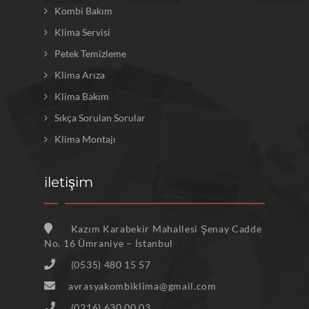
Kombi Bakım
Klima Servisi
Petek Temizleme
Klima Arıza
Klima Bakım
Sıkça Sorulan Sorular
Klima Montajı
iletişim
Kazım Karabekir Mahallesi Şenay Cadde
No. 16 Ümraniye – İstanbul
(0535) 480 15 57
avrasyakombiklima@gmail.com
(0216) 630 00 03