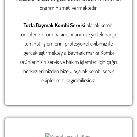
onarım hizmeti vermektedir.
GÜNGÖREN KOMBI SERVI
GÜNGÖREN KLIMA SERVI
KADIKÖY KOMBI SERVISI
KADIKÖY KLIMA SERVISI
Tuzla
Baymak
Kombi Servisi
olarak kombi
ürünleriniz tüm bakım, onarım ve yedek parça
KAĞITHANE KOMBI SERVI
KAĞITHANE KLIMA SERVI
teminatı işlemlerini profesyonel ekibimiz ile
KARTAL KOMBI SERVISI
KARTAL KLIMA SERVISI
gerçekleştirmekteyiz. Baymak marka Kombi
KÜÇÜKÇEKMECE KOMBI S
KÜÇÜKÇEKMECE KLIMA S
ürünlerinizin servis ve bakım işlemleri için çağrı
merkezlerimizden bize ulaşarak kombi servisi
MALTEPE KOMBI SERVISI
MALTEPE KLIMA SERVISI
ekiplerimizi çağırabilirsiniz.
PENDIK KOMBI SERVISI
PENDIK KLIMA SERVISI
SANCAKTEPE KOMBI SERV
SANCAKTEPE KLIMA SERV
SARIYER KOMBI SERVISI
SARIYER KLIMA SERVISI
SILIVRI KOMBI SERVISI
SILIVRI KLIMA SERVISI
SULTANBEYLI KOMBI SERV
SULTANBEYLI KLIMA SERV