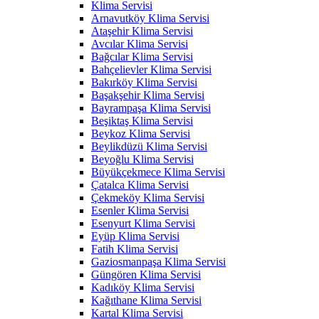
Klima Servisi
Arnavutköy Klima Servisi
Ataşehir Klima Servisi
Avcılar Klima Servisi
Bağcılar Klima Servisi
Bahçelievler Klima Servisi
Bakırköy Klima Servisi
Başakşehir Klima Servisi
Bayrampaşa Klima Servisi
Beşiktaş Klima Servisi
Beykoz Klima Servisi
Beylikdüzü Klima Servisi
Beyoğlu Klima Servisi
Büyükçekmece Klima Servisi
Çatalca Klima Servisi
Çekmeköy Klima Servisi
Esenler Klima Servisi
Esenyurt Klima Servisi
Eyüp Klima Servisi
Fatih Klima Servisi
Gaziosmanpaşa Klima Servisi
Güngören Klima Servisi
Kadıköy Klima Servisi
Kağıthane Klima Servisi
Kartal Klima Servisi