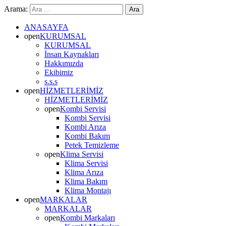
Arama:
ANASAYFA
open
KURUMSAL
KURUMSAL
İnsan Kaynakları
Hakkımızda
Ekibimiz
s.s.s
open
HİZMETLERİMİZ
HİZMETLERİMİZ
open
Kombi Servisi
Kombi Servisi
Kombi Arıza
Kombi Bakım
Petek Temizleme
open
Klima Servisi
Klima Servisi
Klima Arıza
Klima Bakım
Klima Montajı
open
MARKALAR
MARKALAR
open
Kombi Markaları