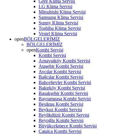
Gree Klima Servisi
LG Klima Servisi
Mitsubishi Klima Servisi
Samsung Klima Servisi
Sunny Klima Servisi
Toshiba Klima Servisi
Vestel Klima Servisi
open
BÖLGELERİMİZ
BÖLGELERİMİZ
open
Kombi Servisi
Kombi Servisi
Arnavutköy Kombi Servisi
Ataşehir Kombi Servisi
Avcılar Kombi Servisi
Bağcılar Kombi Servisi
Bahçelievler Kombi Servisi
Bakırköy Kombi Servisi
Başakşehir Kombi Servisi
Bayrampaşa Kombi Servisi
Beşiktaş Kombi Servisi
Beykoz Kombi Servisi
Beylikdüzü Kombi Servisi
Beyoğlu Kombi Servisi
Büyükçekmece Kombi Servisi
Çatalca Kombi Servisi