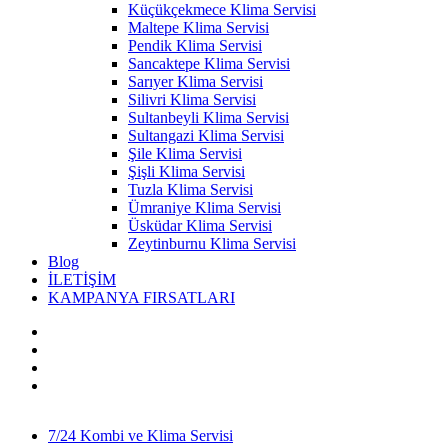
Küçükçekmece Klima Servisi
Maltepe Klima Servisi
Pendik Klima Servisi
Sancaktepe Klima Servisi
Sarıyer Klima Servisi
Silivri Klima Servisi
Sultanbeyli Klima Servisi
Sultangazi Klima Servisi
Şile Klima Servisi
Şişli Klima Servisi
Tuzla Klima Servisi
Ümraniye Klima Servisi
Üsküdar Klima Servisi
Zeytinburnu Klima Servisi
Blog
İLETİŞİM
KAMPANYA FIRSATLARI
7/24 Kombi ve Klima Servisi