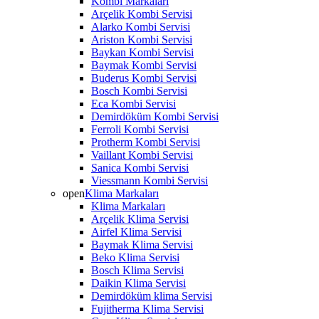
Kombi Markaları
Arçelik Kombi Servisi
Alarko Kombi Servisi
Ariston Kombi Servisi
Baykan Kombi Servisi
Baymak Kombi Servisi
Buderus Kombi Servisi
Bosch Kombi Servisi
Eca Kombi Servisi
Demirdöküm Kombi Servisi
Ferroli Kombi Servisi
Protherm Kombi Servisi
Vaillant Kombi Servisi
Sanica Kombi Servisi
Viessmann Kombi Servisi
open
Klima Markaları
Klima Markaları
Arçelik Klima Servisi
Airfel Klima Servisi
Baymak Klima Servisi
Beko Klima Servisi
Bosch Klima Servisi
Daikin Klima Servisi
Demirdöküm klima Servisi
Fujitherma Klima Servisi