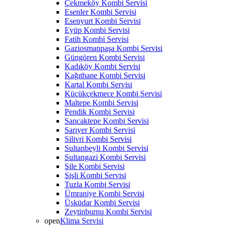
Çekmeköy Kombi Servisi
Esenler Kombi Servisi
Esenyurt Kombi Servisi
Eyüp Kombi Servisi
Fatih Kombi Servisi
Gaziosmanpaşa Kombi Servisi
Güngören Kombi Servisi
Kadıköy Kombi Servisi
Kağıthane Kombi Servisi
Kartal Kombi Servisi
Küçükçekmece Kombi Servisi
Maltepe Kombi Servisi
Pendik Kombi Servisi
Sancaktepe Kombi Servisi
Sarıyer Kombi Servisi
Silivri Kombi Servisi
Sultanbeyli Kombi Servisi
Sultangazi Kombi Servisi
Şile Kombi Servisi
Şişli Kombi Servisi
Tuzla Kombi Servisi
Ümraniye Kombi Servisi
Üsküdar Kombi Servisi
Zeytinburnu Kombi Servisi
open
Klima Servisi