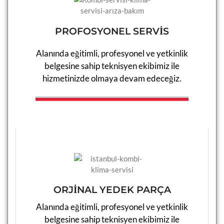
SULTANGAZI KOMBI SERV
SULTANGAZI KLIMA SERVI
PROFOSYONEL SERVİS
ŞILE KOMBI SERVISI
ŞILE KLIMA SERVISI
Alanında eğitimli, profesyonel ve yetkinlik
ŞIŞLI KOMBI SERVISI
ŞIŞLI KLIMA SERVISI
belgesine sahip teknisyen ekibimiz ile
hizmetinizde olmaya devam edeceğiz.​​
TUZLA KOMBI SERVISI
TUZLA KLIMA SERVISI
ÜMRANIYE KOMBI SERVIS
ÜMRANIYE KLIMA SERVIS
ÜSKÜDAR KOMBI SERVISI
ÜSKÜDAR KLIMA SERVISI
ZEYTINBURNU KOMBI SER
ZEYTINBURNU KLIMA SER
ORJİNAL YEDEK PARÇA
Alanında eğitimli, profesyonel ve yetkinlik
belgesine sahip teknisyen ekibimiz ile