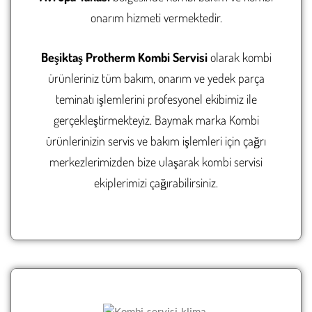
onarım hizmeti vermektedir.
GÜNGÖREN KOMBI SERVI
GÜNGÖREN KLIMA SERVI
KADIKÖY KOMBI SERVISI
KADIKÖY KLIMA SERVISI
Beşiktaş
Protherm Kombi Servisi
olarak kombi
ürünleriniz tüm bakım, onarım ve yedek parça
KAĞITHANE KOMBI SERVI
KAĞITHANE KLIMA SERVI
teminatı işlemlerini profesyonel ekibimiz ile
KARTAL KOMBI SERVISI
KARTAL KLIMA SERVISI
gerçekleştirmekteyiz. Baymak marka Kombi
KÜÇÜKÇEKMECE KOMBI S
KÜÇÜKÇEKMECE KLIMA S
ürünlerinizin servis ve bakım işlemleri için çağrı
merkezlerimizden bize ulaşarak kombi servisi
MALTEPE KOMBI SERVISI
MALTEPE KLIMA SERVISI
ekiplerimizi çağırabilirsiniz.
PENDIK KOMBI SERVISI
PENDIK KLIMA SERVISI
SANCAKTEPE KOMBI SERV
SANCAKTEPE KLIMA SERV
SARIYER KOMBI SERVISI
SARIYER KLIMA SERVISI
SILIVRI KOMBI SERVISI
SILIVRI KLIMA SERVISI
SULTANBEYLI KOMBI SERV
SULTANBEYLI KLIMA SERV