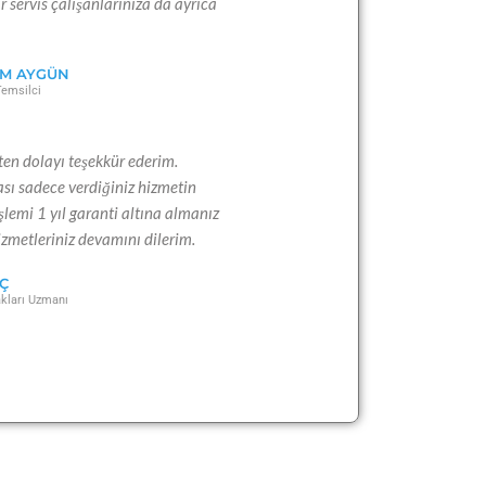
r servis çalışanlarınıza da ayrıca
IM AYGÜN
Temsilci
ten dolayı teşekkür ederim.
ası sadece verdiğiniz hizmetin
işlemi 1 yıl garanti altına almanız
izmetleriniz devamını dilerim.
Ç
kları Uzmanı