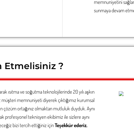
memnuniyetini sağlamak
sunmaya devam etme
 Etmelisiniz ?
arak ısıtma ve soğutma teknolojilerinde 20 yılı aşkın
z müşteri memnuniyeti diyerek çıktığımız kurumsal
en çözüm ortağınız olmaktan mutluluk duyduk. Aynı
rak
profesyonel
teknisyen ekibimiz ile sizlere aynı
ğiz bizi tercih ettiğiniz için
Teşekkür ederiz.