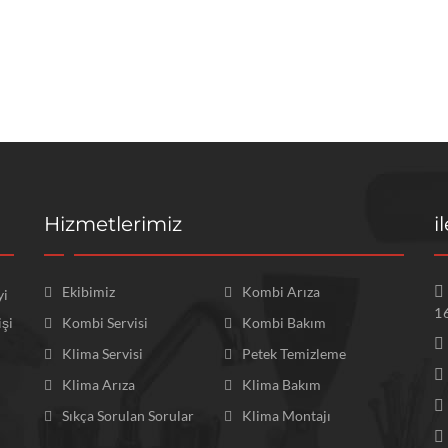
rayın!
is ve uygun fiyat anlayışı
Hizmetlerimiz
i
Ekibimiz
Kombi Arıza
yi
1
işi
Kombi Servisi
Kombi Bakım
Klima Servisi
Petek Temizleme
Klima Arıza
Klima Bakım
Sıkça Sorulan Sorular
Klima Montajı