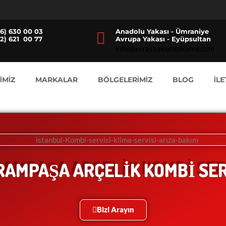
16) 630 00 03
Anadolu Yakası - Ümraniye
12) 621 00 77
Avrupa Yakası - Eyüpsultan
info@avrasyakombiklima.com
İMİZ
MARKALAR
BÖLGELERİMİZ
BLOG
İLE
RAMPAŞA ARÇELİK KOMBİ SER
Bizi Arayın