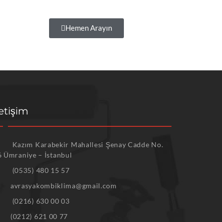
Hemen Arayın
letişim
Kazım Karabekir Mahallesi Şenay Cadde No.
6 Ümraniye – İstanbul
(0535) 480 15 57
avrasyakombiklima@gmail.com
(0216) 630 00 03
(0212) 621 00 77