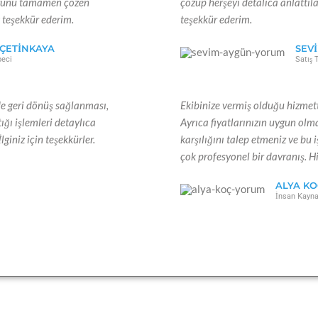
sorunu tamamen çözen
çözüp herşeyi detalıca anlattıla
 teşekkür ederim.
teşekkür ederim.
ÇETINKAYA
SEV
eci
Satış 
de geri dönüş sağlanması,
Ekibinize vermiş olduğu hizmet
tığı işlemleri detaylıca
Ayrıca fiyatlarınızın uygun olm
lginiz için teşekkürler.
karşılığını talep etmeniz ve bu 
çok profesyonel bir davranış. H
ALYA KO
İnsan Kayna