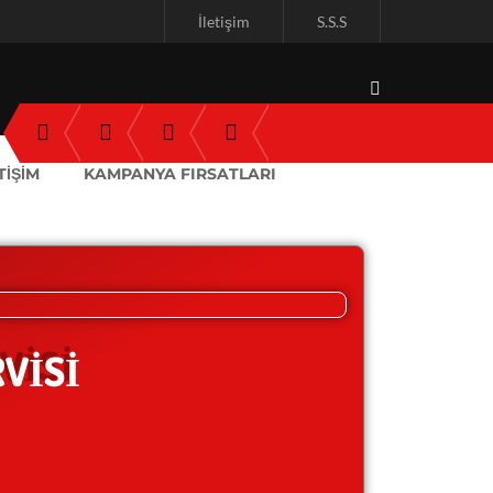
İletişim
S.S.S
TİŞİM
KAMPANYA FIRSATLARI
VİSİ