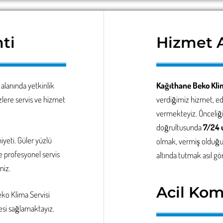
ti
Hizmet A
 alanında yetkinlik
Kağıthane Beko Kli
lere servis ve hizmet
verdiğimiz hizmet, edi
vermekteyiz. Önceliğ
doğrultusunda
7/24 
yeti. Güler yüzlü
olmak, vermiş olduğum
e profesyonel servis
altında tutmak asıl gö
niz.
Acil Kom
Beko
Klima Servisi
si sağlamaktayız.