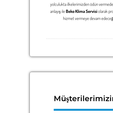
yolculukta ilkelerimizden ödün vermed
anlayış ile
Beko Klima Servisi
olarak
pr
hizmet vermeye devam edeceğiz b
Müşterilerimizi