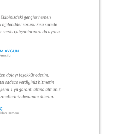
m. Ekibinizdeki gençler hemen
k ilgilendiler sorunu kısa sürede
r servis çalışanlarınıza da ayrıca
IM AYGÜN
Temsilci
ten dolayı teşekkür ederim.
ası sadece verdiğiniz hizmetin
işlemi 1 yıl garanti altına almanız
izmetleriniz devamını dilerim.
Ç
kları Uzmanı