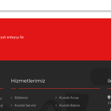
iyat anlayışı ile
Hizmetlerimiz
i
Ekibimiz
Kombi Arıza
yi
1
işi
Kombi Servisi
Kombi Bakım