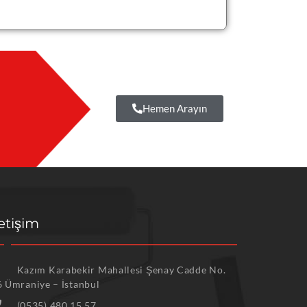
Hemen Arayın
letişim
Kazım Karabekir Mahallesi Şenay Cadde No.
6 Ümraniye – İstanbul
(0535) 480 15 57