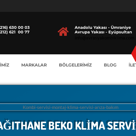
216) 630 00 03
Anadolu Yakası - Ümraniye
212) 621 00 77
Avrupa Yakası - Eyüpsultan
info@avrasyakombiklima.com
İMİZ
MARKALAR
BÖLGELERİMİZ
BLOG
İLE
AĞITHANE BEKO KLİMA SERVİ