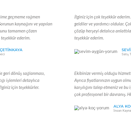
letişime geçmeme rağmen
İlginiz için çok teşekkür ederi
Sorunun kaynağını ve yapılan
geldiler ve yardımcı oldular. Ço
sorunu tamamen çözen
çözüp herşeyi detalıca anlattıla
 teşekkür ederim.
teşekkür ederim.
ÇETINKAYA
SEV
eci
Satış 
de geri dönüş sağlanması,
Ekibinize vermiş olduğu hizmet
tığı işlemleri detaylıca
Ayrıca fiyatlarınızın uygun olm
lginiz için teşekkürler.
karşılığını talep etmeniz ve bu 
çok profesyonel bir davranış. H
ALYA KO
İnsan Kayna