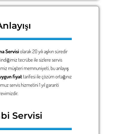
nlayışı
ma Servisi
olarak 20 yılı aşkın süredir
ndiğimiz tecrübe ile sizlere servis
imiz müşteri memnuniyeti, bu anlayış
uygun fiyat
tarifesi ile çözüm ortağınız
uz servis hizmetini 1 yıl garanti
revimizdir.
bi Servisi