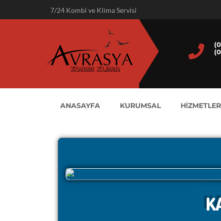
7/24 Kombi ve Klima Servisi
(0
(0
ANASAYFA
KURUMSAL
HİZMETLER
K