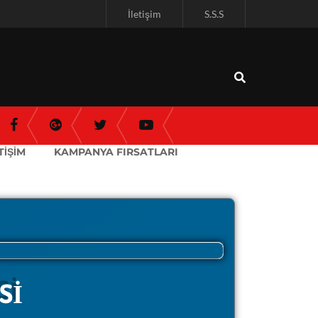
İletişim
S.S.S
TİŞİM
KAMPANYA FIRSATLARI
Sİ