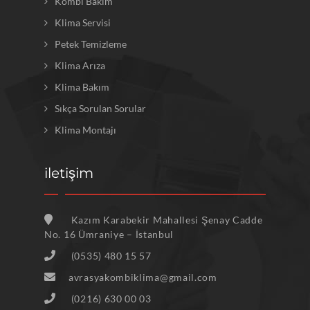
Kombi Bakım
Klima Servisi
Petek Temizleme
Klima Arıza
Klima Bakım
Sıkça Sorulan Sorular
Klima Montajı
iletişim
Kazım Karabekir Mahallesi Şenay Cadde
No. 16 Ümraniye – İstanbul
(0535) 480 15 57
avrasyakombiklima@gmail.com
(0216) 630 00 03