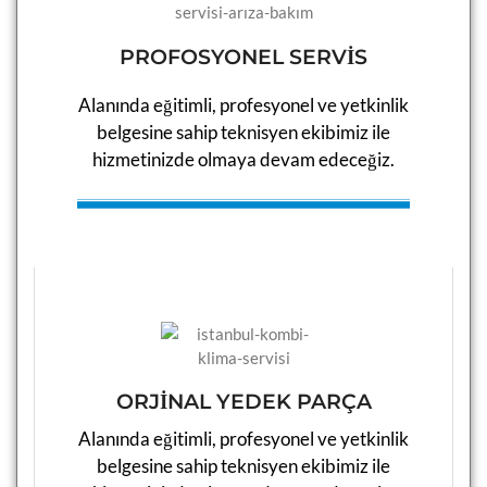
SULTANGAZI KOMBI SERV
SULTANGAZI KLIMA SERVI
PROFOSYONEL SERVİS
ŞILE KOMBI SERVISI
ŞILE KLIMA SERVISI
Alanında eğitimli, profesyonel ve yetkinlik
ŞIŞLI KOMBI SERVISI
ŞIŞLI KLIMA SERVISI
belgesine sahip teknisyen ekibimiz ile
hizmetinizde olmaya devam edeceğiz.​​
TUZLA KOMBI SERVISI
TUZLA KLIMA SERVISI
ÜMRANIYE KOMBI SERVIS
ÜMRANIYE KLIMA SERVIS
ÜSKÜDAR KOMBI SERVISI
ÜSKÜDAR KLIMA SERVISI
ZEYTINBURNU KOMBI SER
ZEYTINBURNU KLIMA SER
ORJİNAL YEDEK PARÇA
Alanında eğitimli, profesyonel ve yetkinlik
belgesine sahip teknisyen ekibimiz ile