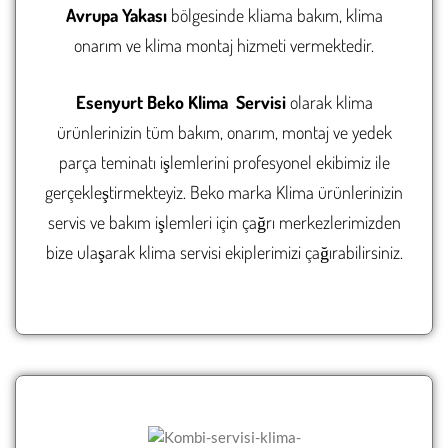
Avrupa Yakası
bölgesinde kliama bakım, klima
GÜNGÖREN KOMBI SERVI
GÜNGÖREN KLIMA SERVI
onarım ve klima montaj hizmeti vermektedir.
KADIKÖY KOMBI SERVISI
KADIKÖY KLIMA SERVISI
Esenyurt Beko Klima Servisi
olarak klima
KAĞITHANE KOMBI SERVI
KAĞITHANE KLIMA SERVI
ürünlerinizin tüm bakım, onarım, montaj ve yedek
KARTAL KOMBI SERVISI
KARTAL KLIMA SERVISI
parça teminatı işlemlerini profesyonel ekibimiz ile
gerçekleştirmekteyiz. Beko marka Klima ürünlerinizin
KÜÇÜKÇEKMECE KOMBI S
KÜÇÜKÇEKMECE KLIMA S
servis ve bakım işlemleri için çağrı merkezlerimizden
MALTEPE KOMBI SERVISI
MALTEPE KLIMA SERVISI
bize ulaşarak klima servisi ekiplerimizi çağırabilirsiniz.
PENDIK KOMBI SERVISI
PENDIK KLIMA SERVISI
SANCAKTEPE KOMBI SERV
SANCAKTEPE KLIMA SERV
SARIYER KOMBI SERVISI
SARIYER KLIMA SERVISI
SILIVRI KOMBI SERVISI
SILIVRI KLIMA SERVISI
SULTANBEYLI KOMBI SERV
SULTANBEYLI KLIMA SERV